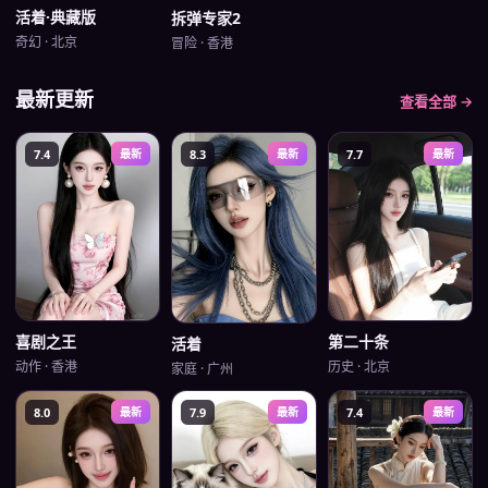
活着·典藏版
拆弹专家2
奇幻
·
北京
冒险
·
香港
最新更新
查看全部 →
7.4
最新
8.3
最新
7.7
最新
第二十条
喜剧之王
活着
历史
·
北京
动作
·
香港
家庭
·
广州
8.0
最新
7.9
最新
7.4
最新