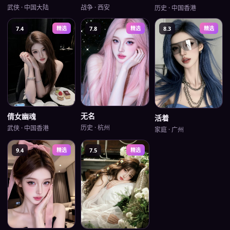
武侠
·
中国大陆
战争
·
西安
历史
·
中国香港
7.4
精选
7.8
精选
8.3
精选
无名
倩女幽魂
活着
历史
·
杭州
武侠
·
中国香港
家庭
·
广州
9.4
精选
7.5
精选