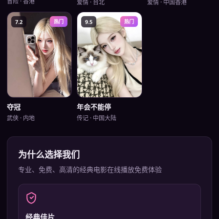
冒险
·
香港
爱情
·
台北
爱情
·
中国香港
7.2
热门
9.5
热门
年会不能停
夺冠
传记
·
中国大陆
武侠
·
内地
为什么选择我们
专业、免费、高清的
经典电影在线播放免费
体验
经典佳片