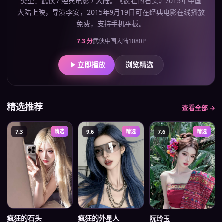
类型：武侠 / 经典电影 / 大陆。《疯狂的石头》2015年中国
大陆上映，导演李安，2015年9月19日可在经典电影在线播放
免费，支持手机平板。
7.3
分
武侠
中国大陆
1080P
立即播放
浏览精选
精选推荐
查看全部 →
7.3
精选
9.6
精选
7.6
精选
疯狂的石头
疯狂的外星人
阮玲玉