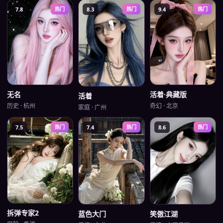
7.8
热门
8.3
热门
9.4
热门
无名
活着·典藏版
活着
历史
·
杭州
奇幻
·
北京
家庭
·
广州
7.5
热门
7.4
热门
8.6
热门
拆弹专家2
蓝色大门
笑傲江湖