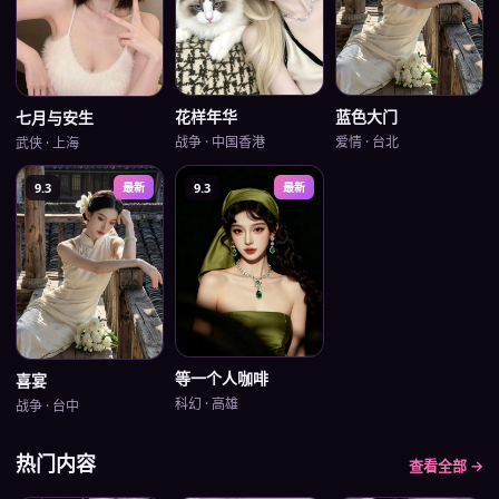
蓝色大门
花样年华
七月与安生
爱情
·
台北
战争
·
中国香港
武侠
·
上海
9.3
最新
9.3
最新
等一个人咖啡
喜宴
科幻
·
高雄
战争
·
台中
热门内容
查看全部 →